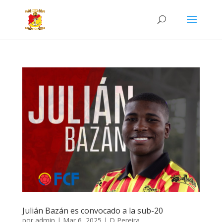
Julián Bazán es convocado a la sub-20
por
admin
|
Mar 6, 2025
|
D Pereira